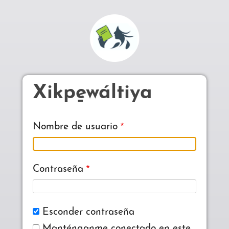
Pasar al contenido principal
Xikpe̱wáltiya
Nombre de usuario
Contraseña
Esconder contraseña
Manténganme conectado en este