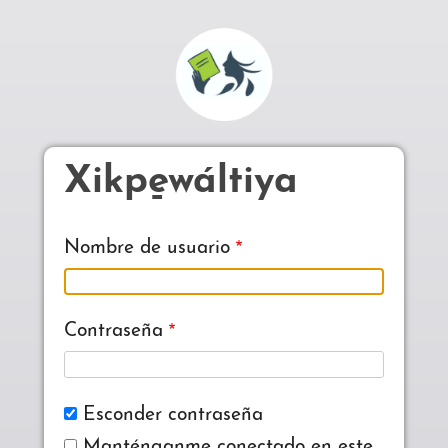
Pasar al contenido principal
Xikpe̱wáltiya
Nombre de usuario
Contraseña
Esconder contraseña
Manténganme conectado en este