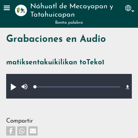
Pasar al contenido principal
Náhuatl de Mecayapan y
Sel
Tatahuicapan
Bonita palabra
Grabaciones en Audio
matiksentakuikilikan toTeko1
Audio file
Loaded
:
Reproducir
Silenciar
0.69%
Compartir