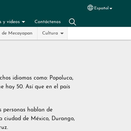
Español
Select your langu
s y videos
Contáctenos
o de Mecayapan
Cultura
chos idiomas como: Popoluca,
e hay 50. Así que en el país
as personas hablan de
 la ciudad de México, Durango,
ruz.