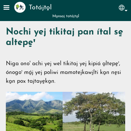
Pasar al contenido principal
Totájto̱l
Sel
Mo̱nsaj totájto̱l
Nochi yej tikitaj pan ítal se̱
altepe̱ꞌ
Niga ono' achi yej wel tikitaj yej kipiá a̱ltepe̱ꞌ,
ónogoꞌ má̱j yej poliwi mamotejkawi̱lti ka̱n ne̱si
ka̱n pox tajtaye̱ka̱n.