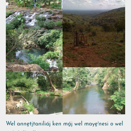
Wel anne̱ti̱taniliáj ken má̱j wel maye̱ꞌnesi o wel