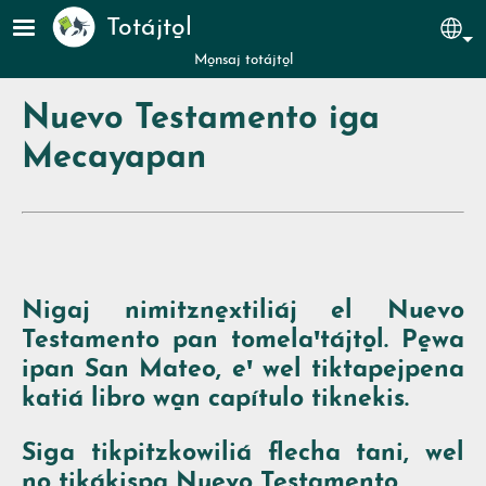
Pasar al contenido principal
Totájto̱l
Sel
Mo̱nsaj totájto̱l
Nuevo Testamento iga
Mecayapan
Nigaj nimitzne̱xtiliáj el Nuevo
Testamento pan tomelaꞌtájto̱l. Pe̱wa
ipan San Mateo, eꞌ wel tiktapejpena
katiá libro wa̱n capítulo tiknekis.
Siga tikpitzkowiliá flecha tani, wel
no̱ tikákispa Nuevo Testamento