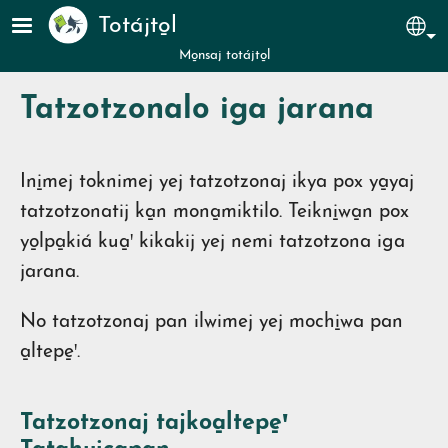
Pasar al contenido principal
Totájto̱l
Sel
Mo̱nsaj totájto̱l
Tatzotzonalo iga jarana
Ini̱mej toknimej yej tatzotzonaj ikya pox ya̱yaj
tatzotzonatij ka̱n mona̱miktilo. Teikni̱wa̱n pox
yo̱lpa̱kiá kua̱ꞌ kikakij yej nemi tatzotzona iga
jarana.
No tatzotzonaj pan ilwimej yej mochi̱wa pan
a̱ltepe̱ꞌ.
Tatzotzonaj tajkoa̱ltepe̱ꞌ