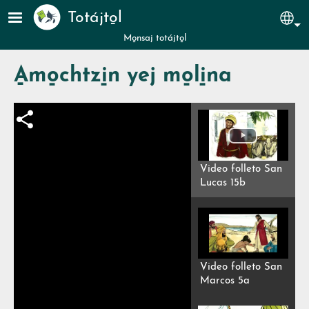
Pasar al contenido principal
Totájto̱l
Sel
Mo̱nsaj totájto̱l
A̱mo̱chtzi̱n yej mo̱li̱na
Video folleto San
Lucas 15b
Video folleto San
Marcos 5a